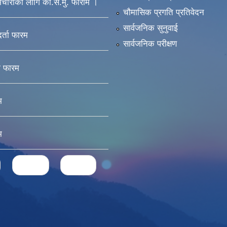
मचारीको लागि का.स.मु. फाराम ।
चौमासिक प्रगति प्रतिवेदन
सार्वजनिक सुनुवाई
दर्ता फारम
सार्वजनिक परीक्षण
ा फारम
म
म
next ›
last »