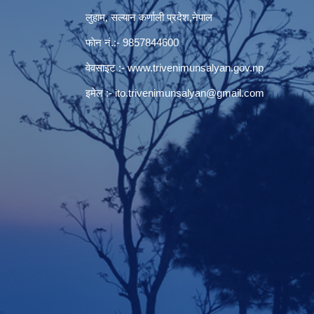
लुहाम, सल्यान कर्णाली प्रदेश,नेपाल
फाेन नं.:- 9857844600
वेवसाइट :-
www.trivenimunsalyan.gov.np
इमेल :-
ito.trivenimunsalyan@gmail.com