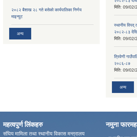
२०८२-८३ देख
मिति:
09/02/
२०८२ बैशाख २८ गते बसेको कार्यपालिका निर्णय
माइन्युट
स्थानीय विपद्
२०८२-८३ देख
अन्य
मिति:
09/02/
त्रिवेणी गाउ
२०८६-८७
मिति:
09/02/
अन्य
महत्वपुर्ण लिंकहरु
नमुना फारमह
संघिय मामिला तथा स्थानीय विकास मन्त्रालय