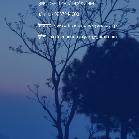
लुहाम, सल्यान कर्णाली प्रदेश,नेपाल
फाेन नं.:- 9857844600
वेवसाइट :-
www.trivenimunsalyan.gov.np
इमेल :-
ito.trivenimunsalyan@gmail.com