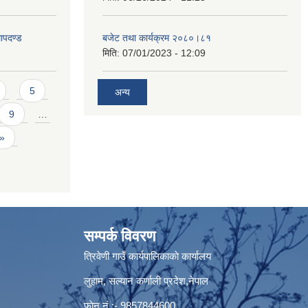
ापदण्ड
बजेट तथा कार्यक्रम २०८०।८१
मिति:
07/01/2023 - 12:09
5
अन्य
9
…
 »
सम्पर्क विवरण
त्रिवेणी गाउँ कार्यपालिकाकाे कार्यालय
लुहाम, सल्यान कर्णाली प्रदेश,नेपाल
फाेन नं.:- 9857844600