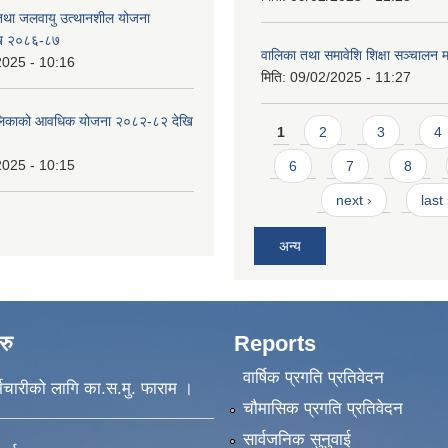
 तथा जलवायु उत्थानशील योजना
ि २०८६-८७
वालिका तथा समावेशि शिक्षा सञ्चालन म
2025 - 10:16
मिति:
09/02/2025 - 11:27
ँपालिकाको आवधिक योजना २०८२-८२ देखि
Pages
1
2
3
4
2025 - 10:15
6
7
8
next ›
last
अन्य
रु
Reports
वार्षिक प्रगति प्रतिवेदन
मचारीको लागि का.स.मु. फाराम ।
चौमासिक प्रगति प्रतिवेदन
सार्वजनिक सुनुवाई