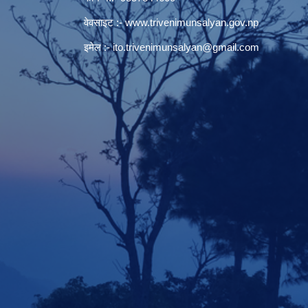
वेवसाइट :-
www.trivenimunsalyan.gov.np
इमेल :-
ito.trivenimunsalyan@gmail.com