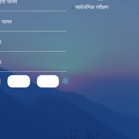
दर्ता फारम
सार्वजनिक परीक्षण
ा फारम
म
म
next ›
last »