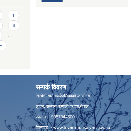
1
6
…
 »
सम्पर्क विवरण
त्रिवेणी गाउँ कार्यपालिकाकाे कार्यालय
लुहाम, सल्यान कर्णाली प्रदेश,नेपाल
फाेन नं.:- 9857844600
वेवसाइट :-
www.trivenimunsalyan.gov.np