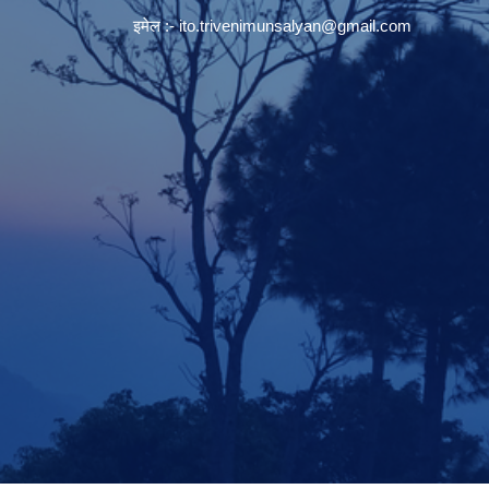
इमेल :-
ito.trivenimunsalyan@gmail.com