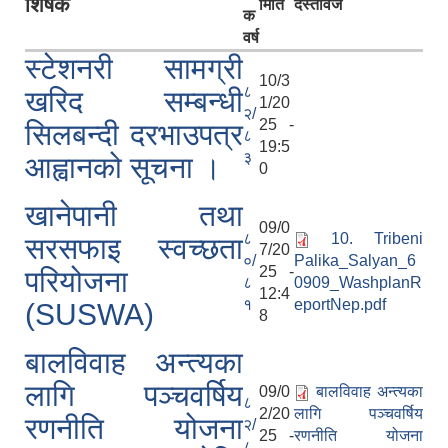
शिर्षक
मिति
दस्तावेज
क
वर्ष
स्टेशनरी सामग्री
10/3
८
खरिद सम्बन्धी
1/20
२/
25 -
सिलबन्दी दरभाउपत्र
८
19:5
३
आह्वानको सूचना ।
0
खानेपानी तथा
09/0
८
10. Tribeni
सरसफाइ स्वच्छता
7/20
०/
Palika_Salyan_6
25 -
परियोजना
८
0909_WashplanR
12:4
१
eportNep.pdf
(SUSWA)
8
बालविवाह अन्त्यका
लागि पञ्चवर्षिय
09/0
बालविवाह अन्त्यका
८
2/20
लागि पञ्चवर्षिय
रणनीति योजना
२/
25 -
रणनीति योजना
८