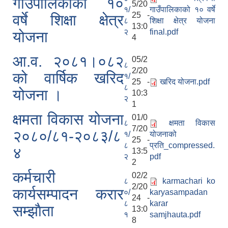
गाउँपालिकाको १०
5/20
१/
गाउँपालिकाको १० वर्षे
25 -
वर्षे शिक्षा क्षेत्र
८
शिक्षा क्षेत्र योजना
13:0
२
final.pdf
योजना
4
आ.व. २०८१।०८२
05/2
८
2/20
को वार्षिक खरिद
१/
25 -
खरिद योजना.pdf
८
योजना ।
10:3
२
1
क्षमता विकास योजना
01/0
८
क्षमता विकास
7/20
२०८०/८१-२०८३/८
१/
योजनाको
25 -
८
प्रति_compressed.
४
13:5
२
pdf
2
कर्मचारी
02/2
८
karmachari ko
2/20
कार्यसम्पादन करार
०/
karyasampadan
24 -
८
karar
सम्झाैता
13:0
१
samjhauta.pdf
8