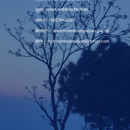
लुहाम, सल्यान कर्णाली प्रदेश,नेपाल
फाेन नं.:- 9857844600
वेवसाइट :-
www.trivenimunsalyan.gov.np
इमेल :-
ito.trivenimunsalyan@gmail.com