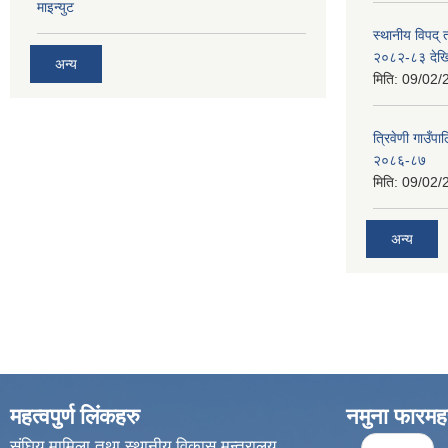
माइन्युट
स्थानीय विपद्
२०८२-८३ देख
अन्य
मिति:
09/02/
त्रिवेणी गाउ
२०८६-८७
मिति:
09/02/
अन्य
महत्वपुर्ण लिंकहरु
नमुना फारमह
Pages
संघिय मामिला तथा स्थानीय विकास मन्त्रालय