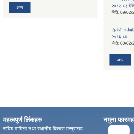
२०८२-८३ देख
अन्य
मिति:
09/02/
त्रिवेणी गाउ
२०८६-८७
मिति:
09/02/
अन्य
महत्वपुर्ण लिंकहरु
नमुना फारमह
Pages
संघिय मामिला तथा स्थानीय विकास मन्त्रालय
« first