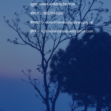
लुहाम, सल्यान कर्णाली प्रदेश,नेपाल
फाेन नं.:- 9857844600
वेवसाइट :-
www.trivenimunsalyan.gov.np
इमेल :-
ito.trivenimunsalyan@gmail.com