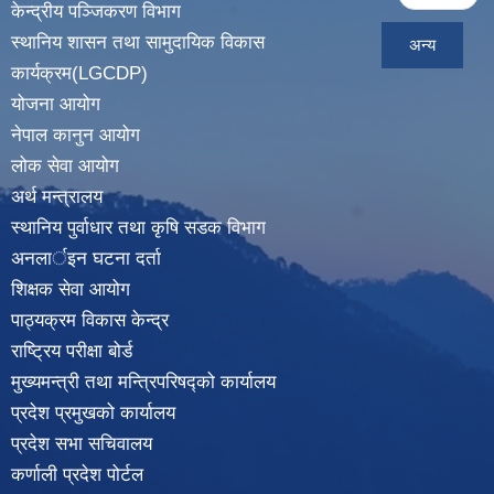
केन्द्रीय पञ्जिकरण विभाग
स्थानिय शासन तथा सामुदायिक विकास
अन्य
कार्यक्रम(LGCDP)
योजना आयोग
नेपाल कानुन आयोग
लोक सेवा आयोग
अर्थ मन्त्रालय
स्थानिय पुर्वाधार तथा कृषि सडक विभाग
अनलार्इन घटना दर्ता
शिक्षक सेवा आयोग
पाठ्यक्रम विकास केन्द्र
राष्ट्रिय परीक्षा बोर्ड
मुख्यमन्त्री तथा मन्त्रिपरिषद्को कार्यालय
प्रदेश प्रमुखको कार्यालय
प्रदेश सभा सचिवालय
कर्णाली प्रदेश पोर्टल