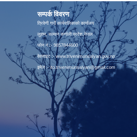
सम्पर्क विवरण
त्रिवेणी गाउँ कार्यपालिकाकाे कार्यालय
लुहाम, सल्यान कर्णाली प्रदेश,नेपाल
फाेन नं.:- 9857844600
वेवसाइट :-
www.trivenimunsalyan.gov.np
इमेल :-
ito.trivenimunsalyan@gmail.com