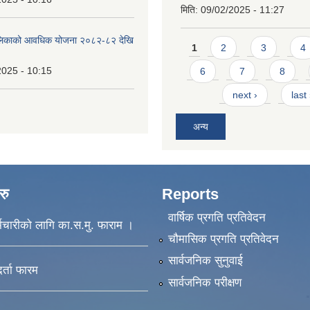
मिति:
09/02/2025 - 11:27
ँपालिकाको आवधिक योजना २०८२-८२ देखि
Pages
1
2
3
4
2025 - 10:15
6
7
8
next ›
last
अन्य
रु
Reports
वार्षिक प्रगति प्रतिवेदन
मचारीको लागि का.स.मु. फाराम ।
चौमासिक प्रगति प्रतिवेदन
सार्वजनिक सुनुवाई
दर्ता फारम
सार्वजनिक परीक्षण