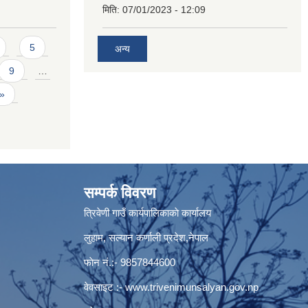
मिति:
07/01/2023 - 12:09
5
अन्य
9
…
 »
सम्पर्क विवरण
त्रिवेणी गाउँ कार्यपालिकाकाे कार्यालय
लुहाम, सल्यान कर्णाली प्रदेश,नेपाल
फाेन नं.:- 9857844600
वेवसाइट :-
www.trivenimunsalyan.gov.np