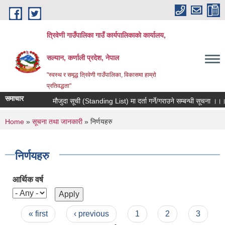
Skip to main content
त्रिवेणी गाउँपालिका गाउँ कार्यपालिकाकाे कार्यालय,
सल्यान, कर्णाली प्रदेश, नेपाल
"स्वस्थ र समृद्ध त्रिवेणी गाउँपालिका, विकासमा हाम्राे
प्रतिवद्धता"
समाचार
मौजुदा सूची (Standing List) मा दर्ता गर्ने/गराउने सम्बन्धी सूचना ।।।
You are here
Home
»
सूचना तथा जानकारी
» निर्णयहरु
निर्णयहरु
आर्थिक वर्ष
Pages
« first
‹ previous
1
2
3