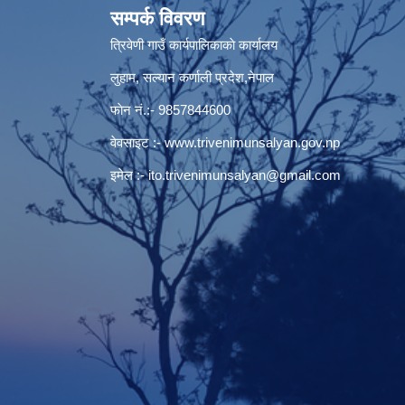
सम्पर्क विवरण
त्रिवेणी गाउँ कार्यपालिकाकाे कार्यालय
लुहाम, सल्यान कर्णाली प्रदेश,नेपाल
फाेन नं.:- 9857844600
वेवसाइट :-
www.trivenimunsalyan.gov.np
इमेल :-
ito.trivenimunsalyan@gmail.com