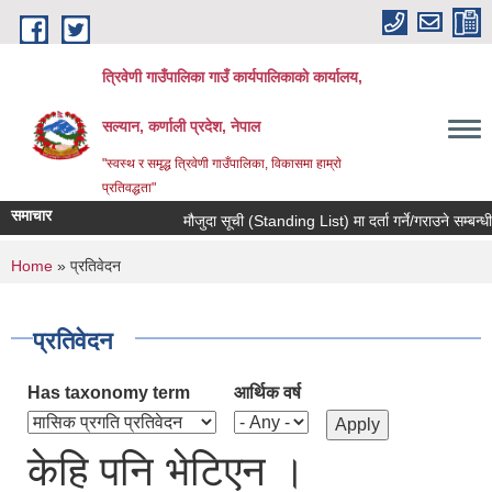
Skip to main content
त्रिवेणी गाउँपालिका गाउँ कार्यपालिकाकाे कार्यालय,
सल्यान, कर्णाली प्रदेश, नेपाल
"स्वस्थ र समृद्ध त्रिवेणी गाउँपालिका, विकासमा हाम्राे
प्रतिवद्धता"
समाचार
मौजुदा सूची (Standing List) मा दर्ता गर्ने/गराउने सम्बन्धी
You are here
Home
» प्रतिवेदन
प्रतिवेदन
Has taxonomy term
आर्थिक वर्ष
केहि पनि भेटिएन ।