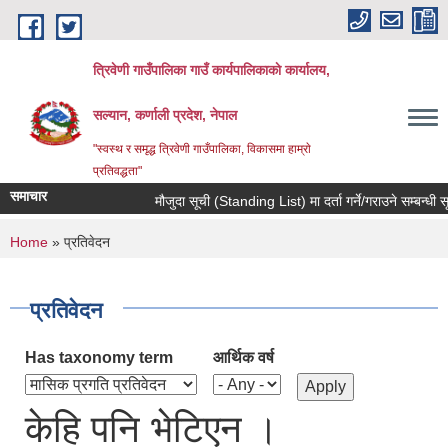
Skip to main content
त्रिवेणी गाउँपालिका गाउँ कार्यपालिकाकाे कार्यालय,
सल्यान, कर्णाली प्रदेश, नेपाल
"स्वस्थ र समृद्ध त्रिवेणी गाउँपालिका, विकासमा हाम्राे
प्रतिवद्धता"
समाचार
मौजुदा सूची (Standing List) मा दर्ता गर्ने/गराउने सम्बन्धी स
You are here
Home
» प्रतिवेदन
प्रतिवेदन
Has taxonomy term
आर्थिक वर्ष
केहि पनि भेटिएन ।