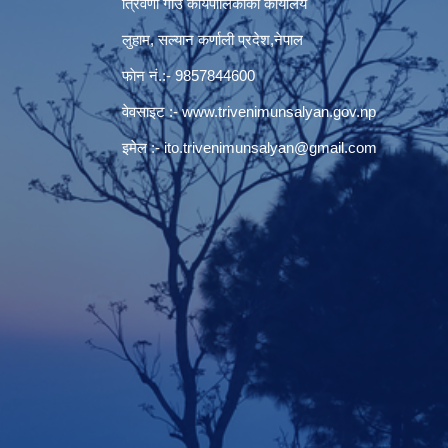
त्रिवेणी गाउँ कार्यपालिकाकाे कार्यालय
लुहाम, सल्यान कर्णाली प्रदेश,नेपाल
फाेन नं.:- 9857844600
वेवसाइट :-
www.trivenimunsalyan.gov.np
इमेल :-
ito.trivenimunsalyan@gmail.com