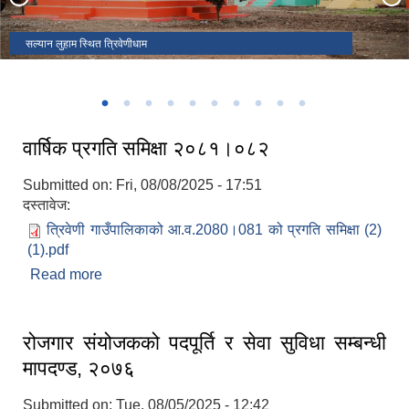
वडा ४ बाट देखिने लुहाम बजार
खेतियोग्य जमिनको तस्विर
वडा नंं. ४ स्थित ऐतिहासिक रतननाथ मन्दिर
सल्यान लुहाम स्थित त्रिवेणीधाम
वडा नंं. ६ स्थित शिवालय मन्दिर
वडा नं. ५ स्थित शिव पार्वति मन्दिरको करूवा
गाउँसभाको १८औँ अधिवेशनमा सबै जनप्रतिनिधि तथा कर्मचारीहरूको उपस्थिति
गाउँपालिकाको नवनिर्मित प्रशासकीय भवन
वार्षिक प्रगति समिक्षा २०८१।०८२
Submitted on:
Fri, 08/08/2025 - 17:51
दस्तावेज:
त्रिवेणी गाउँपालिकाको आ.व.2080।081 को प्रगति समिक्षा (2)
(1).pdf
Read more
about वार्षिक प्रगति समिक्षा २०८१।०८२
रोजगार संयोजकको पदपूर्ति र सेवा सुविधा सम्बन्धी
मापदण्ड, २०७६
Submitted on:
Tue, 08/05/2025 - 12:42