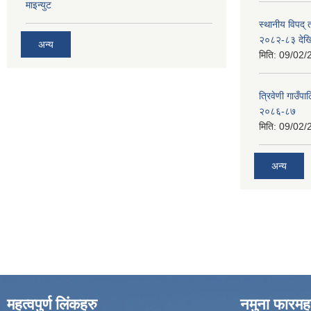
माइन्युट
स्थानीय विपद्
२०८२-८३ देख
अन्य
मिति:
09/02/
त्रिवेणी गाउ
२०८६-८७
मिति:
09/02/
अन्य
महत्वपुर्ण लिंकहरु
नमुना फारमह