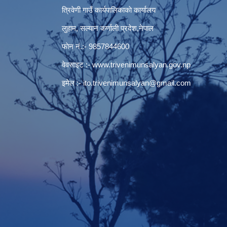
त्रिवेणी गाउँ कार्यपालिकाकाे कार्यालय
लुहाम, सल्यान कर्णाली प्रदेश,नेपाल
फाेन नं.:- 9857844600
वेवसाइट :-
www.trivenimunsalyan.gov.np
इमेल :-
ito.trivenimunsalyan@gmail.com