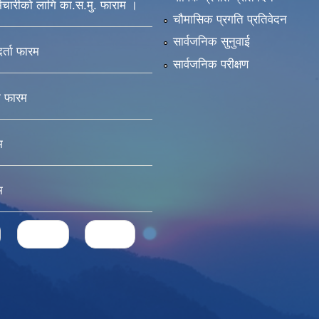
मचारीको लागि का.स.मु. फाराम ।
चौमासिक प्रगति प्रतिवेदन
सार्वजनिक सुनुवाई
दर्ता फारम
सार्वजनिक परीक्षण
ा फारम
म
म
next ›
last »