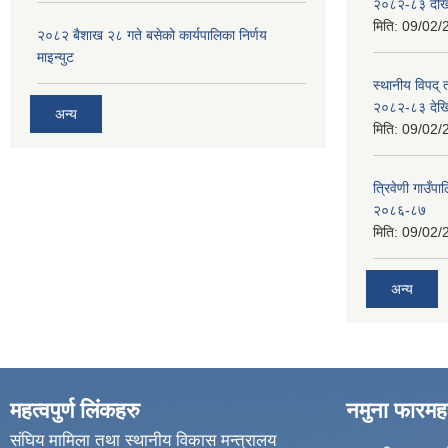
२०८२-८३ देख
मिति:
09/02/
२०८२ बैशाख २८ गते बसेको कार्यपालिका निर्णय
माइन्युट
स्थानीय विपद्
२०८२-८३ देख
अन्य
मिति:
09/02/
त्रिवेणी गाउ
२०८६-८७
मिति:
09/02/
अन्य
महत्वपुर्ण लिंकहरु
नमुना फारमह
संघिय मामिला तथा स्थानीय विकास मन्त्रालय