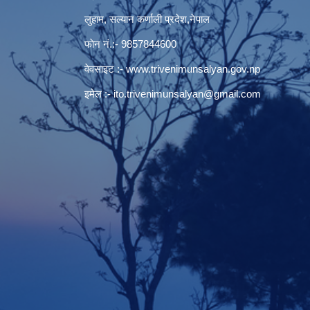
लुहाम, सल्यान कर्णाली प्रदेश,नेपाल
फाेन नं.:- 9857844600
वेवसाइट :-
www.trivenimunsalyan.gov.np
इमेल :-
ito.trivenimunsalyan@gmail.com